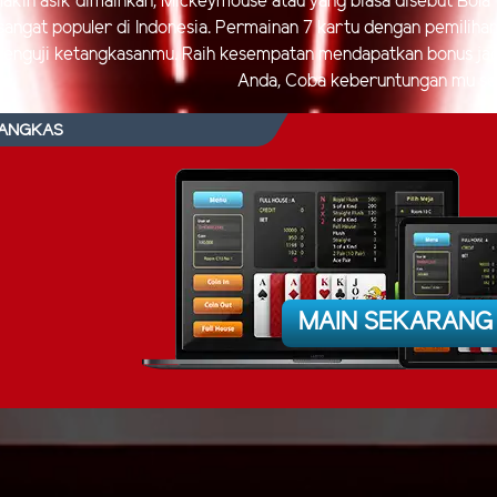
akin asik dimainkan, Mickeymouse atau yang biasa disebut Bol
sangat populer di Indonesia. Permainan 7 kartu dengan pemilihan
enguji ketangkasanmu. Raih kesempatan mendapatkan bonus jack
Anda, Coba keberuntungan mu se
ANGKAS
MAIN SEKARANG