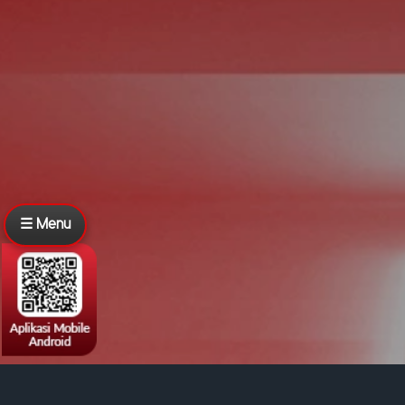
☰ Menu
KALKULATOR PARLAY
JAD