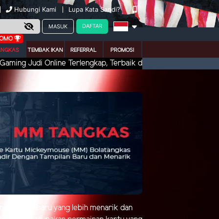
Hubungi Kami
Lupa Kata Sandi?
DAFTAR
ROMO
ANGKAS
TEMBAK IKAN
REFERRAL
PROMOSI
Situs Gaming Judi Online Terlengkap, Terbaik dan Terpercay
 tampilan baru yang lebih menarik dan