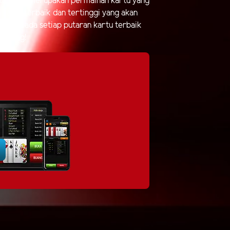
a tangkas merupakan permainan kartu yang
 kartu terbaik dan tertinggi yang akan
pot pada setiap putaran kartu terbaik
karang!