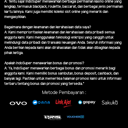
A: Tentu saja! IndoSuper menawarkan berbagai permainan kasino online yang
lengkap, termasuk blackjack, roulette, baccarat, dan berbagai jenis permainan
kartu lainnya. Kami juga memiliki koleksi slot online yang menarik dan
mengasyikkan.
Bagaimana dengan keamanan dan kerahasiaan data saya?
A: Kami memprioritaskan keamanan dan kerahasiaan data pribadi semua
anggota kami. Kami menggunakan teknologi enkripsi yang canggih untuk
melindungi data pribadi dan transaksi keuangan Anda. Seluruh informasi yang
Anda berikan kepada kami akan dirahasiakan dan tidak akan dibagikan kepada
pihak ketiga.
Apakah IndoSuper menawarkan bonus dan promosi?
A: Ya, IndoSuper menawarkan berbagai bonus dan promosi menarik bagi
anggota kami. Kami memiliki bonus sambutan, bonus deposit, cashback, dan
banyak lagi. Pastikan untuk memeriksa halaman promosi kami untuk informasi
terbaru tentang bonus dan promosi yang tersedia."
Metode Pembayaran :