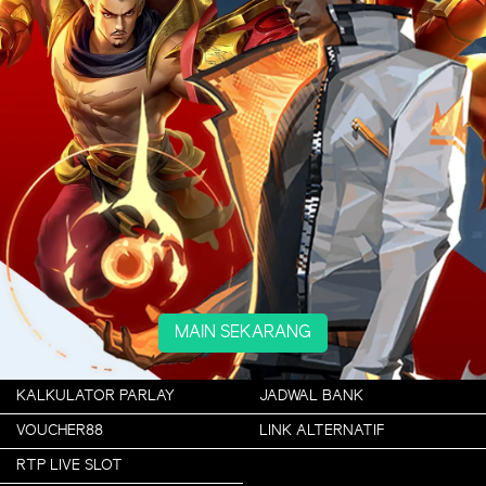
MAIN SEKARANG
KALKULATOR PARLAY
JADWAL BANK
VOUCHER88
LINK ALTERNATIF
RTP LIVE SLOT